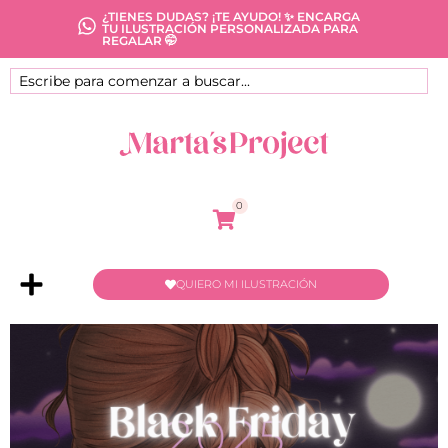
¿TIENES DUDAS? ¡TE AYUDO! ✨ ENCARGA
TU ILUSTRACIÓN PERSONALIZADA PARA
REGALAR 🤭
0
QUIERO MI ILUSTRACIÓN