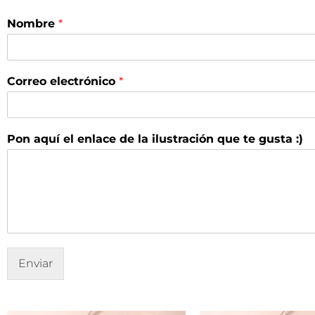
a
Nombre
*
q
u
í
i
Correo electrónico
*
l
u
s
t
Pon aquí el enlace de la ilustración que te gusta :)
r
a
c
i
ó
n
d
e
Enviar