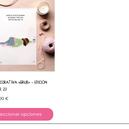
CORATIVA «GRUB» – EDICIÓN
R 23
,00
€
leccionar opciones