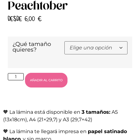
Peachtober
DESDE
6,00
€
¿Qué tamaño
quieres?
AÑADIR AL CARRITO
🧡
La lámina está disponible en
3 tamaños:
A5
(13x18cm), A4 (21×29,7) y A3 (29,7×42)
🧡
La lámina te llegará impresa en
papel satinado
blanco
, y sin marco.