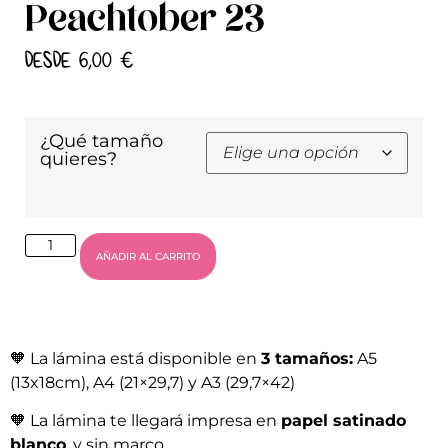
Peachtober 23
DESDE
6,00
€
¿Qué tamaño
quieres?
AÑADIR AL CARRITO
🧡
La lámina está disponible en
3 tamaños:
A5
(13x18cm), A4 (21×29,7) y A3 (29,7×42)
🧡
La lámina te llegará impresa en
papel satinado
blanco
, y sin marco.